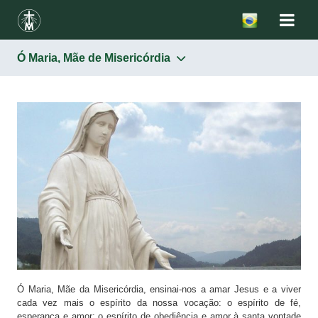
Ó Maria, Mãe de Misericórdia
Nossa Senhora Mãe da Misericórdia
Salve Rainha
Terço de Nossa Senhora Mãe da Misericórdia
Ó Maria, Mãe de Misericórdia
Oração à Imaculada Mãe da Misericórdia
Lembrai-vos, ó misericordiosíssima Virgem Maria
Rosário
Ladainha de Nossa Senhora – Lauretana
Orações a Santa Ir. Faustina
Ó Maria, Mãe da Misericórdia, ensinai-nos a amar Jesus e a viver
cada vez mais o espírito da nossa vocação: o espírito de fé,
esperança e amor; o espírito de obediência e amor à santa vontade