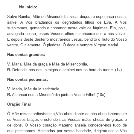
No início:
Salve Rainha, Mãe de Misericórdia, vida, doçura e esperança nossa,
salve! A Vós bradamos os degredados filhos de Eva. A Vós
suspiramos, gemendo e chorando neste vale de lágrimas. Eia, pois,
advogada nossa, esses Vossos olhos misericordiosos a nós volvei.
E depois deste desterro mostrai-nos Jesus, bendito o fruto do Vosso
ventre. Ó clemente! Ó piedosa! Ó doce e sempre Virgem Maria!
Nas contas grandes:
V.
Maria, Mãe da graça e Mãe da Misericórdia,
R.
Defendei-nos dos inimigos e acolhei-nos na hora da morte. (1x)
Nas contas pequenas:
V
. Maria, Mãe da Misericórdia,
R.
Alcançai-nos a Misericórdia junto a Vosso Filho! (10x)
Oração Final
Ó Mãe misericordiosíssima,Vós abris diante de nós abundantemente
os Vossos braços e estendeis as Vossas mãos cheias de graças e
de dons. O Vosso coração Materno anseia conceder-nos tudo de
que precisamos. Animadas por Vossa bondade, dirigimo-nos a Vós