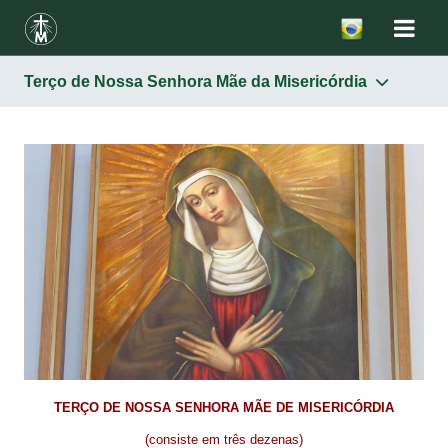
Terço de Nossa Senhora Mãe da Misericórdia
Nossa Senhora Mãe da Misericórdia
Salve Rainha
Terço de Nossa Senhora Mãe da Misericórdia
Ó Maria, Mãe de Misericórdia
Oração à Imaculada Mãe da Misericórdia
Lembrai-vos, ó misericordiosíssima Virgem Maria
Rosário
Ladainha de Nossa Senhora – Lauretana
Orações a Santa Ir. Faustina
TERÇO DE NOSSA SENHORA MÃE DE MISERICÓRDIA
(consiste em três dezenas)